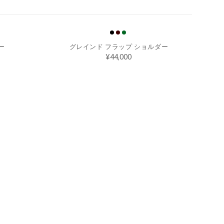
ー
グレインド フラップ ショルダー
¥44,000
R
E
G
U
L
A
R
P
R
I
C
E
¥4
4,
0