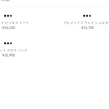
ド ビジネス トート
グレインド 2 ウェイ ショルダ
¥56,100
¥51,700
R
R
E
E
G
G
U
U
ンド クロス バッグ
L
L
¥31,900
A
A
R
R
R
E
P
P
G
R
R
U
I
I
L
C
C
A
E
E
R
¥5
¥5
P
6,
1,
R
1
7
I