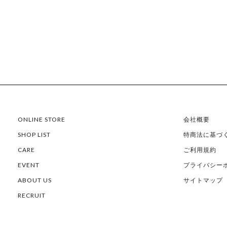
0
0
C
0
0
E
¥3
1,
9
0
0
ONLINE STORE
会社概要
SHOP LIST
特商法に基づ
CARE
ご利用規約
EVENT
プライバシー
ABOUT US
サイトマップ
RECRUIT