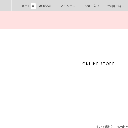
ツ
カート
¥0
(税込)
マイページ
お気に入り
0
ご利用ガイド
に
進
む
ONLINE STORE
並び替え:
おす